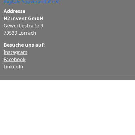
Addresse
H2 invent GmbH
Gewerbestraße 9
79539 Lörrach
Besuche uns auf:
Instagram
Facebook
LinkedIn
Weitere Angaben
Impressum
Datenschutzhinweis
Allgemeine Geschäftsbedingungen
AGB Auftragsverarbeitung
Statusseite
PKI Seite
Teamviewer Quick Support