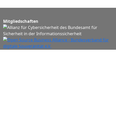
Mitgliedschaften
Addresse
H2 invent GmbH
Gewerbestraße 9
79539 Lörrach
Besuche uns auf:
Instagram
Facebook
LinkedIn